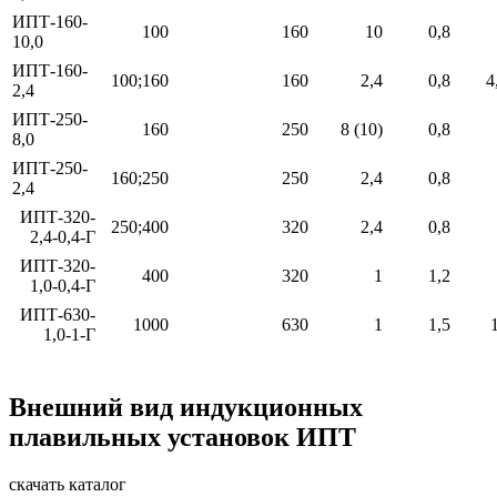
ИПТ-160-
100
160
10
0,8
10,0
ИПТ-160-
100;160
160
2,4
0,8
4
2,4
ИПТ-250-
160
250
8 (10)
0,8
8,0
ИПТ-250-
160;250
250
2,4
0,8
2,4
ИПТ-320-
250;400
320
2,4
0,8
2,4-0,4-Г
ИПТ-320-
400
320
1
1,2
1,0-0,4-Г
ИПТ-630-
1000
630
1
1,5
1,0-1-Г
Внешний вид индукционных
плавильных установок ИПТ
скачать каталог