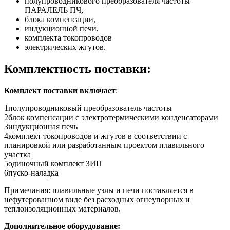
полупроводникового преобразователя частоты
ПАРАЛЕЛЬ ПЧ,
блока компенсации,
индукционной печи,
комплекта токопроводов
электрических жгутов.
Комплектность поставки:
Комплект поставки включает
:
1
полупроводниковый преобразователь частоты
2
блок компенсации с электротермическими конденсаторами
3
индукционная печь
4
комплект токопроводов и жгутов в соответствии с
планировкой или разработанным проектом плавильного
участка
5
одиночный комплект ЗИП
6
пуско-наладка
Примечания: плавильные узлы и печи поставляется в
нефутерованном виде без расходных огнеупорных и
теплоизоляционных материалов.
Дополнительное оборудование: