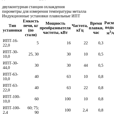
двухконтурная станция охлаждения
пирометры для измерения температуры металла
Индукционные установки плавильные ИПТ
Емкость
Расх
Мощность
Время
Тип
печи, кг
Частота,
воды
преобразователя
плавки,
установки
(по
кГц
3
частоты, кВт
час
м
/
стали)
ИПТ-16-
5
16
22
0,3
22,0
ИПТ-30-
25, 30
30
10
0,5
10,0
ИПТ-30-
30
30
44
0,5
44,0
ИПТ-63-
40
63
10
0,8
10,0
ИПТ-63-
40
63
22
0,8
22,0
ИПТ-100-
60
100
10
0,8
10,0
ИПТ-100-
60; 75;
100
2,4
0,8
2,4
90