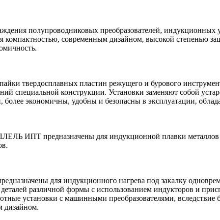
ения полупроводниковых преобразователей, индукционных уст
я компактностью, современным дизайном, высокой степенью защ
омичность.
йки твердосплавных пластин режущего и бурового инструмента,
ний специальной конструкции. Установки заменяют собой уста
, более экономичны, удобны и безопасны в эксплуатации, обла
ЕЛЬ ИПТ предназначены для индукционной плавки металлов и с
ов.
дназначены для индукционного нагрева под закалку одновреме
 деталей различной формы с использованием индукторов и прис
отные установки с машинными преобразователями, вследствие б
м дизайном.