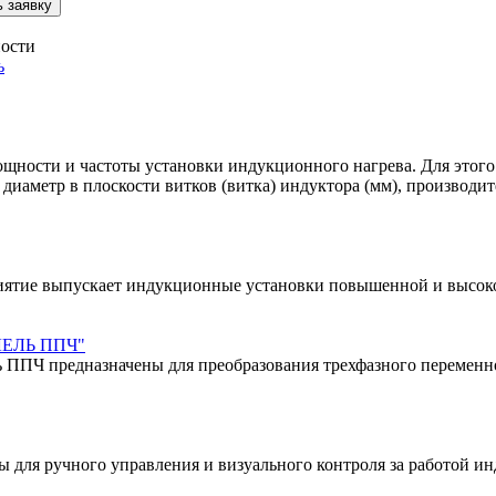
 заявку
ности
ь
щности и частоты установки индукционного нагрева. Для этого
, диаметр в плоскости витков (витка) индуктора (мм), производи
иятие выпускает индукционные установки повышенной и высоко
ЛЛЕЛЬ ППЧ"
ППЧ предназначены для преобразования трехфазного переменного
ля ручного управления и визуального контроля за работой и