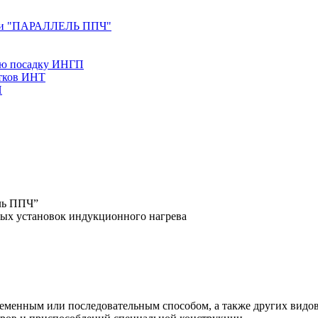
ерии "ПАРАЛЛЕЛЬ ППЧ"
ую посадку ИНГП
утков ИНТ
Н
ль ППЧ”
ных установок индукционного нагрева
ременным или последовательным способом, а также других видо