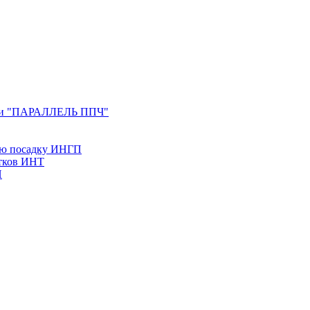
ерии "ПАРАЛЛЕЛЬ ППЧ"
ую посадку ИНГП
утков ИНТ
Н