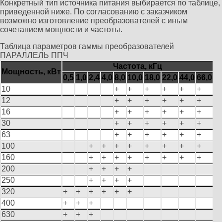
Конкретный тип источника питания выбирается по таблице,
приведенной ниже. По согласованию с заказчиком
возможно изготовление преобразователей с иным
сочетанием мощности и частоты.
Таблица параметров гаммы преобразователей
ПАРАЛЛЕЛЬ ППЧ
Частота, кГц
Мощность, кВт
0,5
1,0
2,4
4,0
8,0
10,0
18,0
22,0
44,0
66,0
10
+
+
+
+
+
+
12
+
+
+
+
+
+
16
+
+
+
+
+
+
30
+
+
+
+
+
+
63
+
+
+
+
+
+
100
+
+
+
+
+
+
+
+
160
+
+
+
+
+
+
+
+
200
+
+
+
+
250
+
+
+
+
320
+
+
+
+
+
+
400
+
+
+
630
+
+
+