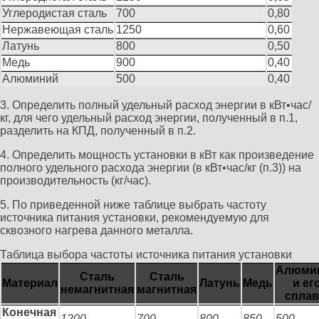
Углеродистая сталь
700
0,80
Нержавеющая сталь
1250
0,60
Латунь
800
0,50
Медь
900
0,40
Алюминий
500
0,40
3. Определить полный удельный расход энергии в кВт•час/
кг, для чего удельный расход энергии, полученный в п.1,
разделить на КПД, полученный в п.2.
4. Определить мощность установки в кВт как произведение
полного удельного расхода энергии (в кВт•час/кг (п.3)) на
производительность (кг/час).
5. По приведенной ниже таблице выбрать частоту
источника питания установки, рекомендуемую для
сквозного нагрева данного металла.
Таблица выбора частоты источника питания установки
Алюми
Сталь
Сталь
Материал
Латунь
Медь
и ег
немагнитная
магнитная
спла
Конечная
1200
700
800
850
500