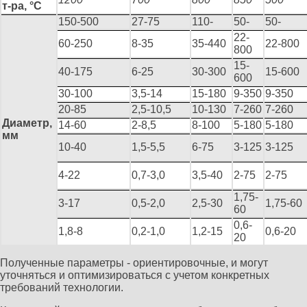
т-ра, °С
150-500
27-75
110-
50-
50-
22-
60-250
8-35
35-440
22-800
800
15-
40-175
6-25
30-300
15-600
600
30-100
3,5-14
15-180
9-350
9-350
20-85
2,5-10,5
10-130
7-260
7-260
Диаметр,
14-60
2-8,5
8-100
5-180
5-180
мм
10-40
1,5-5,5
6-75
3-125
3-125
4-22
0,7-3,0
3,5-40
2-75
2-75
1,75-
3-17
0,5-2,0
2,5-30
1,75-60
60
0,6-
1,8-8
0,2-1,0
1,2-15
0,6-20
20
Полученные параметры - ориентировочные, и могут
уточняться и оптимизироваться с учетом конкретных
требований технологии.