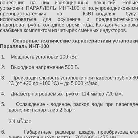
нанесения на них изоляционных покрытий. Новые
установки ПАРАЛЛЕЛЬ ИНТ-100 с полупроводниковыми
преобразователями на
IGBT
-модулях будут
использоваться для осушения и предварительного
подогрева труб в холодное время года. Каждая установка
снабжена комплектом из четырёх сменных индукторов.
Основные технические характеристики установк
Параллель ИНТ-100
1.
Мощность установки 100 кВт.
2.
Выходное напряжение 500 В.
3.
Производительность установки при нагреве труб на 8
ºС (от +20 до +100 ºС) – до 5 000 кг/час.
4.
Диаметр нагреваемых труб от
114 мм
до
720 мм
.
5.
Охлаждение - водяное, расход воды при перепад
давления напор-слив 2 бар –
3
2,4 м
/час.
6.
Габаритные размеры шкафа преобразователя
(ширина×глубина×высота), - 700×600×1475 мм.