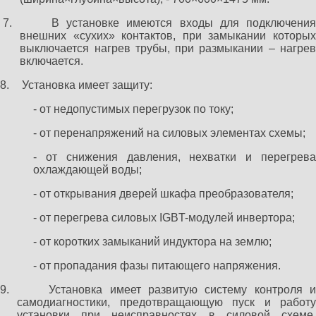
7.
В установке имеются входы для подключени
внешних «сухих» контактов, при замыкании которых
выключается нагрев трубы, при размыкании – нагрев
включается.
8.
Установка имеет защиту:
- от недопустимых перегрузок по току;
- от перенапряжений на силовых элементах схемы;
- от снижения давления, нехватки и перегрева
охлаждающей воды;
- от открывания дверей шкафа преобразователя;
- от перегрева силовых IGBT-модулей инвертора;
- от коротких замыканий индуктора на землю;
- от пропадания фазы питающего напряжения.
9.
Установка имеет развитую систему контроля 
самодиагностики, предотвращающую пуск и работу
установки при неисправностях в силовой схеме,