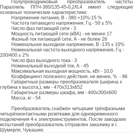
Полупроводниковый преобразователь частоты
Параллель ППЧ-380/135-45-0,2/0,4 имеет следующие
основные технические характеристики:
Напряжение питания, В - 380 +10%-15 %
Частота питающего напряжения, Гц - 50 ± 5%
Число фаз питающей сети - 3
Мощность питающей сети (кВА) - не менее 17
Фазный ток питающей сети, А - не более 26
Номинальное выходное напряжение, В -135 ± 10%
Номинальная частота выходного напряжения, Гц -
200/400 ± 2%
Число фаз выходного тока - 3
Номинальный выходной ток, А - 45
Максимальная выходная мощность, кВт - 10,0
Коэффициент полезного действия, не менее, % - 96
Габаритные размеры преобразователя
(ширина х
глубина х высота,), мм - 470х313х652
Габаритные размеры шкафа, мм - 400х300х600
Масса, кг - 54
Преобразователь снабжён четырьмя трёхфазными
четырёхконтактными розетками для одновременного
подключения 4-х электроинструментов. После заводских
испытаний преобразователь отправлен заказчику в г.
Шумерля, Чувашия.