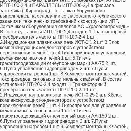
двух индукционных плавильных установках ПАРАЛЛЕЛЬ
ИПТ-100-2,4 и ПАРАЛЛЕЛЬ ИПТ-200-2,4 в филиале
заказчика (г.Кировград). Поставка оборудования
выполнялась на основании согласованного технического
задания и технических требований к конструкции ИПТ.
Заказчиком оборудования являлся АО «Уралэлектромедь»
В состав установки ИПТ-100-2,4 входят: 1.Транзисторный
преобразователь частоты ППЧ-100-2,4 1 шт.
2.Индукционная плавильная печь ИСТ-0,1 2 шт. 3.Блок
компенсирующих конденсаторов с устройством
переключения печей 1 шт. 4.Гидропривод для управления
механизмом наклона печей 1 шт. 5.Тигель
графитосодержащий огнеупорный марки АА-75 2 шт.
6.Пульт управления гидроприводом 2 шт. 7.Пульт
управления нагревом 1 шт. 8.Комплект монтажных частей,
токопроводов, силовых и сигнальных кабелей. В состав
установки ИПТ-200-2,4 входят: 1.Транзисторный
преобразователь частоты ППЧ-200-2,4 1 шт.
2.Индукционная плавильная печь ИСТ-0,25 2 шт. 3.Блок
компенсирующих конденсаторов с устройством
переключения печей 1 шт. 4.Гидропривод для управления
механизмом наклона печей 1 шт. 5.Тигель
графитосодержащий огнеупорный марки АА-150 2 шт.
6.Пульт управления гидроприводом 2 шт. 7.Пульт
управления нагревом 1 шт. 8.Комплект монтажных частей,