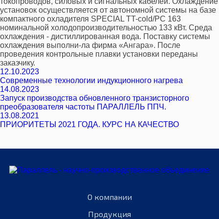
токопроводов, силовых и сигнальных кабелей. Охлаждение
установок осуществляется от автономной системы на базе
компактного охладителя SPECIAL TT-cold/PC 163
номинальной холодопроизводительностью 133 кВт. Среда
охлаждения - дистиллированная вода. Поставку системы
охлаждения выполни-ла фирма «Ангара». После
проведения контрольные плавки установки переданы
заказчику.
12.10.2023
Современные технологии индукционного нагрева
14.08.2023
Запуск производства обновленного транзисторного
преобразователя частоты ПАРАЛЛЕЛЬ ППЧ.
13.08.2021
ПРИОРИТЕТЫ 2021 ГОДА. КУРС НА КАЧЕСТВО
О компании
Продукция