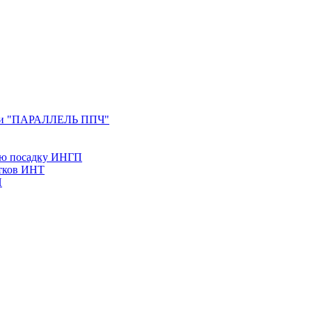
ерии "ПАРАЛЛЕЛЬ ППЧ"
ую посадку ИНГП
утков ИНТ
Н