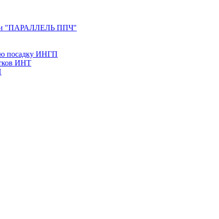
ерии "ПАРАЛЛЕЛЬ ППЧ"
ую посадку ИНГП
утков ИНТ
Н