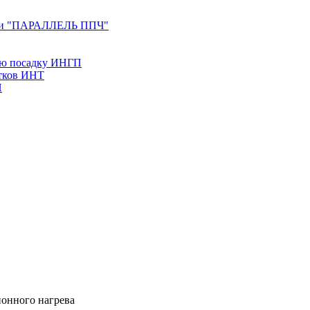
ерии "ПАРАЛЛЕЛЬ ППЧ"
ую посадку ИНГП
утков ИНТ
Н
онного нагрева