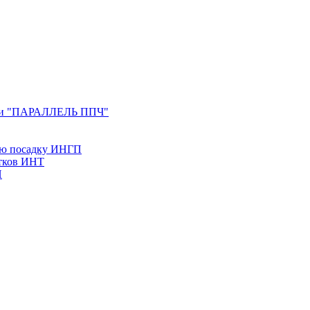
ерии "ПАРАЛЛЕЛЬ ППЧ"
ую посадку ИНГП
утков ИНТ
Н